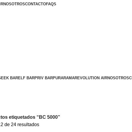
IR
NOSOTROS
CONTACTO
FAQS
GEEK BAR
ELF BAR
PRIV BAR
PURA
RAMA
REVOLUTION AIR
NOSOTROS
C
tos etiquetados “BC 5000”
2 de 24 resultados