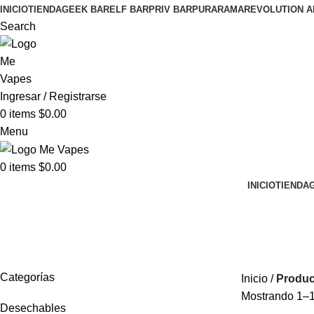
INICIO
TIENDA
GEEK BAR
ELF BAR
PRIV BAR
PURA
RAMA
REVOLUTION A
Search
Ingresar / Registrarse
0
items
$
0.00
Menu
0
items
$
0.00
INICIO
TIENDA
BC 5000
Categorías
Inicio
Produc
Mostrando 1–1
Desechables