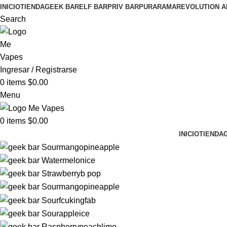
INICIO
TIENDA
GEEK BAR
ELF BAR
PRIV BAR
PURA
RAMA
REVOLUTION A
Search
Ingresar / Registrarse
0
items
$
0.00
Menu
0
items
$
0.00
INICIO
TIENDA