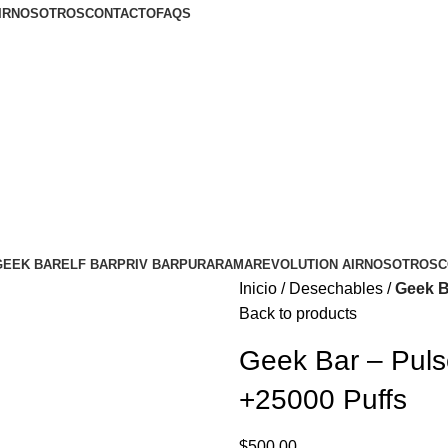
IR
NOSOTROS
CONTACTO
FAQS
GEEK BAR
ELF BAR
PRIV BAR
PURA
RAMA
REVOLUTION AIR
NOSOTROS
C
Inicio
Desechables
Geek B
Back to products
Geek Bar – Puls
+25000 Puffs
$
500.00