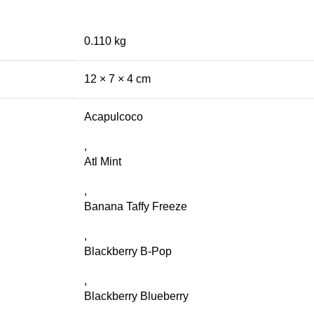
0.110 kg
12 × 7 × 4 cm
Acapulcoco
,
Atl Mint
,
Banana Taffy Freeze
,
Blackberry B-Pop
,
Blackberry Blueberry