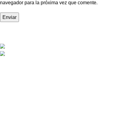
navegador para la próxima vez que comente.
M3Vapes - Tu tienda de Vapeadores en México.
Tel: +52 55 3125 7425
Email: contacto@m3vapes.com
NAVEGACIÓN
Tienda
Nosotros
Contacto
FAQs
INFORMACIÓN