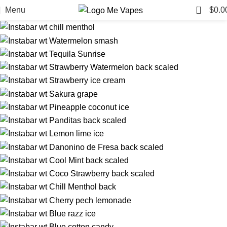
0
Menu
$
0.0